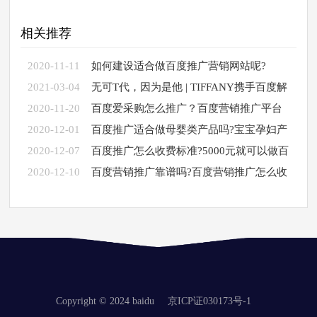
相关推荐
2020-11-11
如何建设适合做百度推广营销网站呢?
2021-03-04
无可T代，因为是他 | TIFFANY携手百度解
锁营销新玩
2020-11-20
百度爱采购怎么推广？百度营销推广平台
2020-12-01
百度推广适合做母婴类产品吗?宝宝孕妇产
品怎么
2020-12-07
百度推广怎么收费标准?5000元就可以做百
度营销了吗?
2020-12-10
百度营销推广靠谱吗?百度营销推广怎么收
费
Copyright © 2024 baidu
京ICP证030173号-1