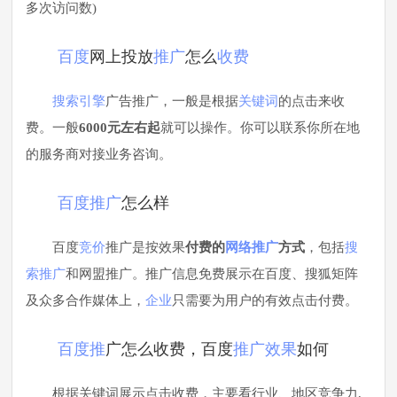
多次访问数)
百度
网上投放
推广
怎么
收费
搜索引擎
广告推广，一般是根据
关键词
的点击来收
费。一般
6000元左右起
就可以操作。你可以联系你所在地
的服务商对接业务咨询。
百度推广
怎么样
百度
竞价
推广是按效果
付费的
网络推广
方式
，包括
搜
索推广
和网盟推广。推广信息免费展示在百度、搜狐矩阵
及众多合作媒体上，
企业
只需要为用户的有效点击付费。
百度推
广怎么收费，百度
推广效果
如何
根据关键词展示点击收费，主要看行业、地区竞争力,