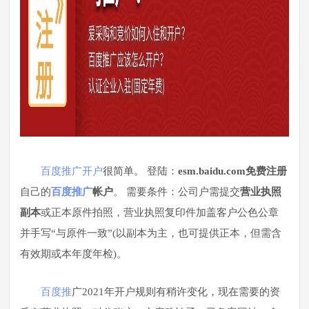
百度推广
开户
很简单。 登陆：
esm.baidu.com
免费注册
自己的
百度
推广
帐户
。 需要条件：公司户需提交
营业执照
副本
或正本原件拍照，营业执照复印件加盖客户公色公章
并手写“与原件一致”(以副本为主，也可提供正本，但需含
有效期或本年度年检)。
百度推
广2021年开户规则有稍许变化，现在需要的资